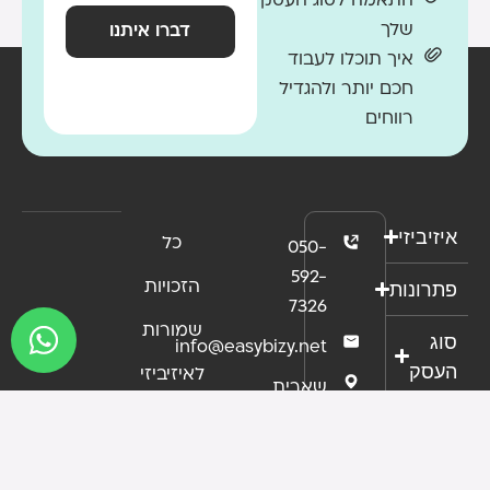
התאמה לסוג העסק
שלך
דברו איתנו
איך תוכלו לעבוד
חכם יותר ולהגדיל
רווחים
איזיביזי
כל
050-
592-
פתרונות
הזכויות
7326
שמורות
סוג
info@easybizy.net
העסק
לאיזיביזי
שארית
ישראל
2013 ©
הסמכות
37 ,
תנאי
תל
שימוש