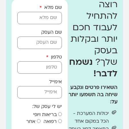
רוצה
שם מלא
להתחיל
לעבוד חכם
שם העסק
יותר ובקלות
בעסק
טלפון
שלך?
נשמח
לדבר!
אימייל
השאירו פרטים ונקבע
שיחה בה תשמעו יותר
על:
יש לי עסק של:
יכולות המערכת -
בריאות ויופי
הכל במקום אחד
רפואה
אחר