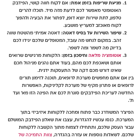
מניעת שריפות בזמן אמת:
אם לקוח חווה קושי, הפידבק
האוטומטי מאפשר לכם לדעת מזה מיד. תוכלו להרים
טלפון, לתת שירות יוצא דופן, לפתור את הבעיה ולהפוך
לקוח מאוכזב למעריץ מושבע.
שיפור השירות על בסיס דאטה:
דאטה אמיתי מהשטח שווה
זהב. במקום לנחש מה עובד, המטופלים שלכם יגידו לכם
בדיוק מה לשמר ומה לשפר.
אוטומציה מלאה
וחיסכון בזמן:
הלקוחות מרגישים שרואים
אותם ושאכפת לכם מהם, בעוד אתם נהנים מניהול חכם
שאינו דורש מכם דקה של התעסקות ידנית.
בין אם אתם מחפשים
מערכת לרופאים
,
תוכנה לזימון תורים
לרופאים
או פתרון מקיף של
מערכת לקליניקות
, האפשרות
החדשה לעריכת הפידבקים סוגרת לכם את הפינה הזו מא' ועד
ת'.
הפיצ'ר המשודרג כבר פתוח ומחכה ללקוחות איזיביזי בתוך
המערכת. כנסו עכשיו להגדרות, עצבו את שאלון הפידבק המושלם
עבור העסק שלכם, ותתחילו לצמוח מתוך הקשבה ללקוחות
שלכם. לשאלות נוספות או עזרה בהגדרה,
צוות התמיכה של