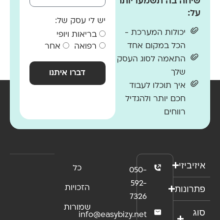
שיחה בה תשמעו יותר
על:
יש לי עסק של:
יכולות המערכת -
בריאות ויופי
הכל במקום אחד
רפואה
אחר
התאמה לסוג העסק
שלך
דברו איתנו
איך תוכלו לעבוד
חכם יותר ולהגדיל
רווחים
איזיביזי
כל
050-
592-
פתרונות
הזכויות
7326
שמורות
סוג
info@easybizy.net