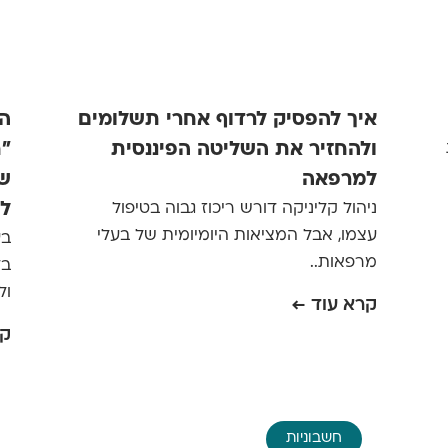
איך להפסיק לרדוף אחרי תשלומים
המ
ולהחזיר את השליטה הפיננסית
למרפאה
שב
ניהול קליניקה דורש ריכוז גבוה בטיפול
לה
עצמו, אבל המציאות היומיומית של בעלי
בע
מרפאות..
בד
ול
קרא עוד ←
קר
חשבוניות