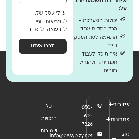
שיחה בה תשמעו יותר
על:
יש לי עסק של:
יכולות המערכת -
בריאות ויופי
הכל במקום אחד
רפואה
אחר
התאמה לסוג העסק
שלך
דברו איתנו
איך תוכלו לעבוד
חכם יותר ולהגדיל
רווחים
איזיביזי
כל
050-
592-
פתרונות
הזכויות
7326
שמורות
סוג
info@easybizy.net