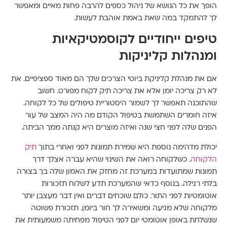
הופך את כל הנושא של ניהול כספים להרבה פחות מאיים ומאפשר
לך להתמקד במה שאת באמת אוהבת לעשות.
טיפים ייחודיים לקוסמטיקאיות
ומנהלות קליניקות
אם את מנהלת קליניקת ביוטי הצרכים שלך הם מאוד ספציפיים. את
לא רק צריכה יומן אלא את צריכה תיק לקוח מפורט. חשוב
שהתוכנה תאפשר לך לשמור היסטוריית טיפולים של כל לקוחה.
איזה חומרים השתמשת בטיפול הקודם מה היה המצב של עור
הפנים שלה לפני חצי שנה ואיזה מוצרים היא קנתה ממך הביתה.
יכולת מדהימה נוספת היא שמירת תמונות לפני ואחרי בתוך
תיק
הלקוחה
. כשלקוחה רואה את השינוי שהיא עברה אצלך דרך
תמונות שמתועדות במערכת זה מחזק את האמון שלה בך בצורה
בלתי רגילה. בנוסף כדאי שהמערכת תדע לשלוח תזכורות
אוטומטיות לפני התור. כולם שוכחים דברים ואין דבר מעצבן יותר
מלקוחה שלא מגיעה ומשאירה לך חור ביומן. תזכורת פשוטה
שנשלחת באופן אוטומטי יום לפני הטיפול מפחיתה משמעותית את