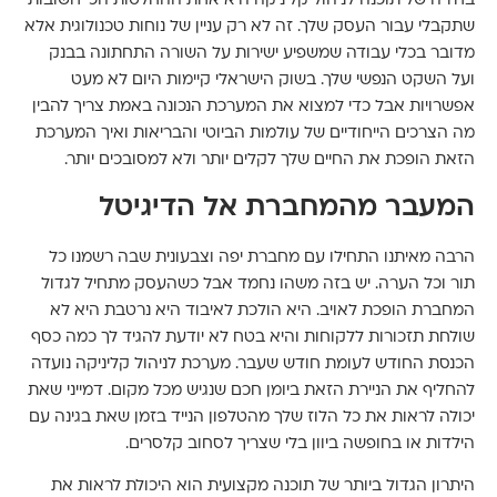
בחירה של תוכנה לניהול קליניקה היא אחת ההחלטות הכי חשובות
שתקבלי עבור העסק שלך. זה לא רק עניין של נוחות טכנולוגית אלא
מדובר בכלי עבודה שמשפיע ישירות על השורה התחתונה בבנק
ועל השקט הנפשי שלך. בשוק הישראלי קיימות היום לא מעט
אפשרויות אבל כדי למצוא את המערכת הנכונה באמת צריך להבין
מה הצרכים הייחודיים של עולמות הביוטי והבריאות ואיך המערכת
הזאת הופכת את החיים שלך לקלים יותר ולא למסובכים יותר.
המעבר מהמחברת אל הדיגיטל
הרבה מאיתנו התחילו עם מחברת יפה וצבעונית שבה רשמנו כל
תור וכל הערה. יש בזה משהו נחמד אבל כשהעסק מתחיל לגדול
המחברת הופכת לאויב. היא הולכת לאיבוד היא נרטבת היא לא
שולחת תזכורות ללקוחות והיא בטח לא יודעת להגיד לך כמה כסף
הכנסת החודש לעומת חודש שעבר. מערכת לניהול קליניקה נועדה
להחליף את הניירת הזאת ביומן חכם שנגיש מכל מקום. דמייני שאת
יכולה לראות את כל הלוז שלך מהטלפון הנייד בזמן שאת בגינה עם
הילדות או בחופשה ביוון בלי שצריך לסחוב קלסרים.
היתרון הגדול ביותר של תוכנה מקצועית הוא היכולת לראות את