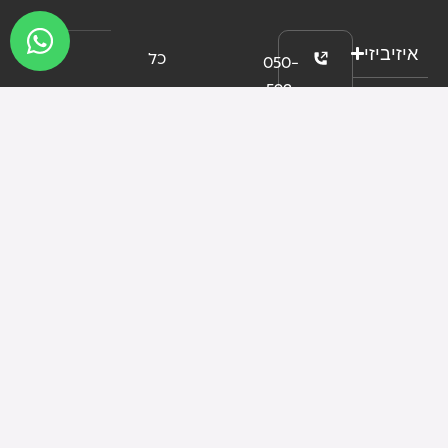
איזיביזי
כל
050-
592-
פתרונות
הזכויות
7326
שמורות
סוג
info@easybizy.net
העסק
לאיזיביזי
שארית
ישראל
2013 ©
הסמכות
37 ,
תנאי
תל
שימוש
אביב
עוצב ופותח על ידי
פרטיות
נגישות
א׳- ה׳
DPA
09:00
-
19:00
ימי ו׳