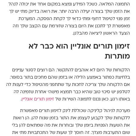
התמונה המלאה. כשכל המידע נמצא במקום אחד את יכולה לנהל
את הזמן שלך בצורה יעילה הרבה יותר. את רואה בדיוק מתי יש לך
זמן פנוי לטיפול דחוף ומתי כדאי לך לקחת הפסקה. המערכת
מאפשרת לך לתכנן את היום בצורה שזורמת עם הקצב שלך וזה
הצעד הראשון ליציאה מהבלגן.
זימון תורים אונליין הוא כבר לא
מותרות
הלקוחות של היום לא אוהבים להתקשר. הם רוצים לסגור עניינים
בלחיצת כפתור באמצע הלילה או בזמן שהם מחכים בתור בסופר.
אם הלקוחה שלך צריכה לחכות עד שתתפני מהטיפול כדי לענות לה
לטלפון יש סיכוי טוב שהיא כבר תמצא מישהי אחרת שזמינה לה
באותו רגע. כאן נכנס לתמונה השירות של
זימון תורים אונליין
.
מערכת לניהול קליניקה שכוללת לינק לזימון תורים מאפשרת
ללקוחות שלך לקבוע לעצמן את התור בזמן שנוח להן. הן רואות
את השעות הפנויות ביומן שלך ובוחרות את מה שמתאים להן בלי
שום התערבות מצדך. זה חוסך לך שעות של התכתבויות מתי את