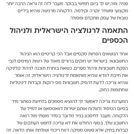
פנויה ומה יש לך ביום חמישי בבוקר. מעבר לזה זה נראה הרבה יותר
מקצועי ומשדר יוקרה וקידמה. הלקוחה מרגישה שהיא בידיים
טובות של עסק מתקדם ומסודר.
התאמה לרגולציה הישראלית ולניהול
הכספים
אחד הנושאים הפחות סקסיים אבל הכי קריטיים הוא הניהול
החשבונאי. בישראל יש חוקים ברורים מאוד של רשות המיסים לגבי
הפקת חשבוניות וניהול ספרים. כשאת בוחרת תוכנה לניהול קליניקה
את חייבת לוודא שהיא מותאמת לרגולציה הישראלית. זה אומר
שהיא צריכה לדעת להפיק חשבוניות מס ירוקות וקבלות דיגיטליות
שחתומות כחוק.
המערכת צריכה לאפשר לך להוציא מסמכים בלחיצת כפתור מיד
בסיום הטיפול ולשלוח אותם ישירות לוואטסאפ או למייל של
הלקוחה. מעבר לחיסכון בנייר מדובר בסדר מופתי מול רואה
החשבון שלך. בסוף החודש את לא צריכה לחפש העתקים של
קבלות בתיק אלא פשוט מפיקה דווח ריכוזי ושולחת אותו הלאה. זה