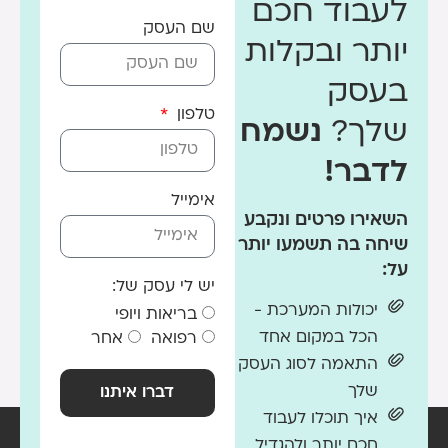
לעבוד חכם
שם העסק
יותר ובקלות
בעסק
טלפון
שלך?
נשמח
לדבר!
אימייל
השאירו פרטים ונקבע
שיחה בה תשמעו יותר
על:
יש לי עסק של:
יכולות המערכת -
בריאות ויופי
הכל במקום אחד
רפואה
אחר
התאמה לסוג העסק
שלך
דברו איתנו
איך תוכלו לעבוד
חכם יותר ולהגדיל