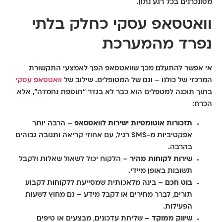
מסונכרנים בכל רגע נתון.
וואטסאפ עסקי כחלק בלתי
נפרד מהמערכת
אי אפשר להתעלם מכך שוואטסאפ הפך לאמצעי התקשורת
המרכזי של כולנו – וגם של המטופלים. שילוב של
וואטסאפ עסקי
בתוך תוכנה למטפלים הוא כבר לא בגדר “תוספת נחמדה”, אלא
הכרח:
תזכורות אוטומטיות ישירות לוואטסאפ
– הרבה יותר
אפקטיביות מ-SMS רגיל, עם אחוזי קריאה ותגובה גבוהים
בהרבה.
שירות לקוחות מהיר
– הלקוח יכול לשאול שאלות ולקבל
תשובות באופן מיידי.
בוט חכם
– בינה מלאכותית שמסייעת ללקוחות לקבוע
תורים, לברר מחירים או לקבל מידע – גם מחוץ לשעות
הפעילות.
שיווק ממוקד
– שליחת עדכונים, מבצעים או טיפים