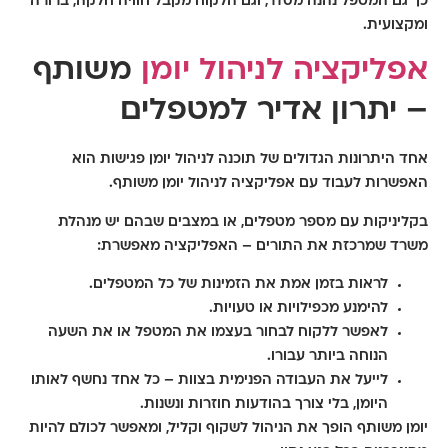
כך גם המטפל נהנה מסדר, וגם הלקוח מקבל חוויה חלקה, ברורה
ומקצועית.
אפליקציה לניהול יומן
משותף
– יתרון אדיר למטפלים
אחד היתרונות הגדולים של תוכנה לניהול יומן פגישות הוא
האפשרות לעבוד עם
אפליקציה לניהול יומן משותף
.
בקליניקות עם מספר מטפלים, או במצבים שבהם יש מנהלת
משרד שמרכזת את התורים – האפליקציה מאפשרת:
לראות בזמן אמת את הזמינות של כל המטפלים.
להימנע מכפילויות או טעויות.
לאפשר ללקוח לבחור בעצמו את המטפל או את השעה
הנוחה ביותר עבורו.
לייעל את העבודה הפנימית בצוות – כל אחד נחשף לאותו
היומן, בלי צורך בהודעות חוזרות ונשנות.
יומן משותף הופך את הניהול לשקוף וקליל, ומאפשר לכולם להיות