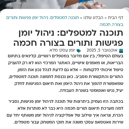
דף הבית
»
הבלוג שלנו
»
תוכנה למטפלים: ניהול יומן פגישות ותורים
בצורה חכמה
תוכנה למטפלים: ניהול יומן
פגישות ותורים בצורה חכמה
אוקטובר 5, 2025
יומן עסקי מלא
בעולם הטיפולי, בין אם מדובר במטפלים רגשיים, קלינאים בתחום
הבריאות, או מאמנים אישיים, האתגר המרכזי הוא לא רק להעניק
טיפול איכותי ללקוחות – אלא גם לדעת לנהל נכון את הזמן,
התורים והתקשורת מסביב. כאן נכנסת לתמונה
תוכנה למטפלים
,
שמאפשרת להפוך את ניהול היומן ואת תיאום הפגישות לחלק
יעיל, נגיש ואוטומטי בשגרת העבודה.
בכתבה הזו נעמיק ביתרונות של תוכנה לניהול יומן פגישות, נסביר
למה מערכת תיאום תורים חכמה היא כבר לא מותרות אלא
הכרח, ונראה איך שילוב של אפליקציה לניהול יומן משותף יחד עם
שירות וואטסאפ עסקי משנה את חוקי המשחק עבור מטפלים.