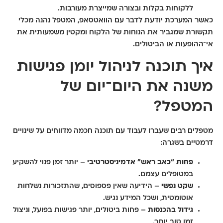
ללקוחות בקלות ובצורה שמייצרת מעורבות.
כאשר המערכת יודעת לדבר עם הוואטסאפ, המטפל נהנה מכלי
תקשורת שמגביר את הנוחות של הלקוח ומקטין משמעותית את
אי־ההופעות או הביטולים.
איך תוכנה לניהול יומן פגישות
משנה את היום־יום של
המטפל?
מטפלים רבים שעברו לעבוד עם תוכנה חכמה מדווחים על שינויים
דרמטיים בשגרה:
פחות “כאב ראש” אדמיניסטרטיבי
– יותר זמן פנוי להשקיע
במטופלים עצמם.
שקט נפשי
– הידיעה שאין פספוסים, שהתזכורות נשלחות
אוטומטית, ושכל המידע נגיש.
גידול בהכנסות
– פחות ביטולים, יותר פגישות בפועל, וניצול
זמן טוב יותר.