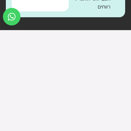
רווחים
איזיביזי
כל
050-
592-
פתרונות
הזכויות
7326
שמורות
סוג
info@easybizy.net
העסק
לאיזיביזי
שארית
ישראל
2013 ©
הסמכות
37 ,
תנאי
תל
שימוש
אביב
עוצב ופותח על ידי
פרטיות
נגישות
א׳- ה׳
DPA
09:00