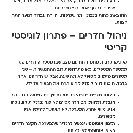
העובדים יכולים לבדוק את הלו"ז שלהם מכל מקום, ולא
צריכים לרדוף אחרי דפי משמרות.
התוצאה: פחות בלבול, יותר שקיפות, וחוויית עבודה רגועה יותר
לצוות.
ניהול חדרים – פתרון לוגיסטי
קריטי
קליניקות רבות מתמודדות עם מצב שבו מספר החדרים קטן
ממספר המטפלים. כאן מתרחשות רוב ההתנגשויות – שני
מטפלים מזמנים מטופל לאותה שעה, אבל יש חדר פנוי אחד
בלבד. תוכנה לניהול קליניקה פותרת את הבעיה על ידי:
תצוגת חדרים ברורה:
כל תור משויך גם למטפל וגם לחדר.
הגבלת זמינות:
אם חדר מסוים לא פנוי (בגלל תיקון, ניקיון
או שימוש אחר), המערכת לא תאפשר להזמין אליו
מטופלים.
תזמון אוטומטי:
אפשר להגדיר שהמערכת תקצה חדרים
באופן אוטומטי לפי זמינות.