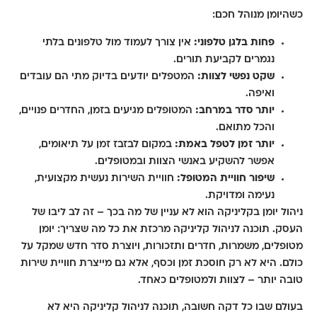
כשהיומן מנוהל חכם:
פחות בלגן טלפוני:
אין צורך לעמוד מול טלפונים בלתי
נגמרים לקביעת תורים.
שקט נפשי לצוות:
המטפלים יודעים בדיוק מתי הם עובדים
ואיפה.
יותר סדר במרחב:
המטופלים מגיעים בזמן, החדרים פנויים,
והכל מתואם.
יותר זמן לטפל באמת:
במקום לבזבז זמן על תיאומים,
אפשר להשקיע באנשי הצוות ובמטופלים.
שיפור חוויית המטופל:
חוויית השירות נעשית מקצועית,
נעימה ומדויקת.
ניהול יומן בקליניקה הוא לא עניין של מה בכך – זה לב ליבו של
העסק. תוכנה לניהול קליניקה מרכזת את כל מה שצריך: יומן
מטופלים, משמרות, חדרים ותזכורות, ויוצרת סדר חדש שמקל על
כולם. היא לא רק חוסכת זמן וכסף, אלא גם מייצרת חוויית שירות
טובה יותר – לצוות ולמטופלים כאחד.
בעולם שבו כל דקה חשובה, תוכנה לניהול קליניקה היא לא