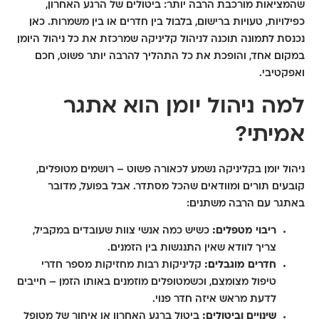
שהמציאות מורכבת הרבה יותר: ביטולים של הרגע האחרון,
כפילויות, טעויות ברישום, בלבול בין חדרים או בין משמרות. כאן
נכנסת לתמונה תוכנה לניהול קליניקה שמרכזת את כל ניהול היומן
במקום אחד, והופכת את כל התהליך להרבה יותר פשוט, חכם
ואפקטיבי.
למה ניהול יומן הוא אתגר
אמיתי?
ניהול יומן בקליניקה נשמע לכאורה פשוט – רושמים מטופלים,
קובעים תורים ומוודאים שהכל מסתדר. אבל בפועל, מדובר
באתגר עם הרבה משתנים:
ריבוי מטפלים:
כשיש כמה אנשי צוות שעובדים במקביל,
צריך לוודא שאין התנגשות בין הזמנים.
חדרים מוגבלים:
קליניקות רבות מחזיקות מספר חדרי
טיפול מצומצם, וכשמטופלים מוזמנים באותו הזמן – חייבים
לדעת מראש איזה חדר פנוי.
שינויים וביטולים:
ביטול ברגע האחרון או איחור של מטופל