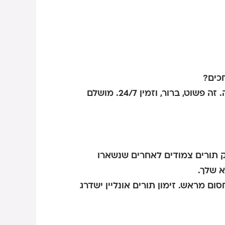
כים?
– הלקוחות קובעים תור בעצמם, בלי שתצטרך/י להפסיק את השגרה. זה פשוט, ברור, וזמין 24/7. מושלם
ק תורים צמודים לאחרים שנשארו
א שלך.
ם מראש. זימון תורים אונליין ישדרג