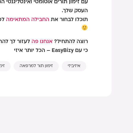
עם זימון תורים אוטומטי ואינטליגנטי 
העסק שלך.
תוכלו לבחור את
החבילה המתאימה
לסו
רוצה להתחיל?
אנחנו פה
לעזור לך להתח
כי עם EasyBizy – הכל יותר איזי
איזיביזי
זימון תור למרפאה
זימ