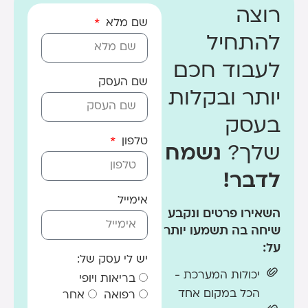
רוצה
שם מלא
להתחיל
לעבוד חכם
שם העסק
יותר ובקלות
בעסק
טלפון
שלך?
נשמח
לדבר!
אימייל
השאירו פרטים ונקבע
שיחה בה תשמעו יותר
על:
יש לי עסק של:
יכולות המערכת -
בריאות ויופי
הכל במקום אחד
רפואה
אחר