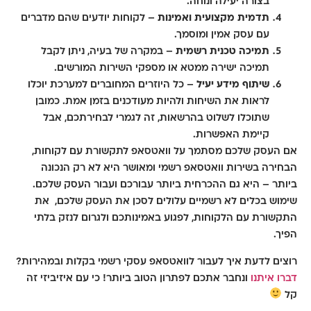
בצורה יעילה ונוחה.
תדמית מקצועית ואמינות
– לקוחות יודעים שהם מדברים
עם עסק אמין ומוסמך.
תמיכה טכנית רשמית
– במקרה של בעיה, ניתן לקבל
תמיכה ישירה ממטא או מספקי השירות המורשים.
שיתוף מידע יעיל
– כל היוזרים המחוברים למערכת יוכלו
לראות את השיחות ולהיות מעודכנים בזמן אמת. כמובן
שתוכלו לשלוט בהרשאות, זה לגמרי לבחירתכם, אבל
קיימת האפשרות.
אם העסק שלכם מסתמך על וואטסאפ לתקשורת עם לקוחות,
הבחירה בשירות וואטסאפ
רשמי ומאושר
היא לא רק הנכונה
ביותר – היא גם ההכרחית ביותר עבורכם ועבור העסק שלכם.
שימוש בכלים לא רשמיים עלולים לסכן את העסק שלכם, את
התקשורת עם הלקוחות, לפגוע באמינותכם ולגרום לנזק בלתי
הפיך.
רוצים לדעת איך לעבור לוואטסאפ עסקי רשמי בקלות ובמהירות?
דברו איתנו
ונחבר אתכם לפתרון הטוב ביותר! כי עם איזיביזי זה
קל