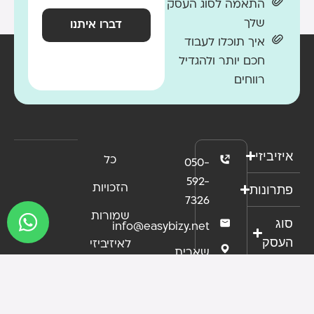
התאמה לסוג העסק
שלך
דברו איתנו
איך תוכלו לעבוד
חכם יותר ולהגדיל
רווחים
איזיביזי
כל
050-
592-
פתרונות
הזכויות
7326
שמורות
סוג
info@easybizy.net
העסק
לאיזיביזי
שארית
ישראל
2013 ©
הסמכות
37 ,
תנאי
תל